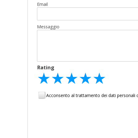
Email
Messaggio
Rating
★
★
★
★
★
★
★
★
★
★
★
★
★
★
★
Acconsento al trattamento dei dati personal