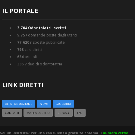
IL PORTALE
3.704
Odontoiatri iscritti
9.757
domande poste dagli utenti
77.620
risposte pubblicate
798
casi clinici
634
articoli
336
video di odontoiatria
LINK DIRETTI
ALTA FORMAZIONE
NEWS
GLOSSARIO
CONTATTI
MAPPA DEL SITO
PRIVACY
FAQ
Sei un Dentista? Per una consulenza gratuita chiama il
numero verde