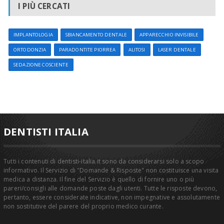
I PIÙ CERCATI
IMPLANTOLOGIA
SBIANCAMENTO DENTALE
APPARECCHIO INVISIBILE
ORTODONZIA
PARADONTITE PIORREA
ALITOSI
LASER DENTALE
SEDAZIONE COSCIENTE
DENTISTI ITALIA
Tutti i contenuti di dentisti-italia.it sono da considerarsi solo a scopo
informativo. Il Servizio di "Domande & Risposte" non costituisce una visita
medica a distanza. Il fine del Servizio è quello di fornire uno o più
pareri/consigli alle domande poste dagli utenti. Tutte le risposte devono,
pertanto, essere considerate indicative, non impegnative e assolutamente
non sostitutive del parere del proprio medico curante.