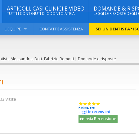
ARTICOLI, CASI CLINICI E VIDEO
DOMANDE & RISP
TUTTI I CONTENUTI DI ODONTOIATRIA
LEGGI LE RISPOSTE DEGLI 
L'EQUIPE
CONTATTI|ASSISTENZA
SEI UN DENTISTA? ISC
tista Alessandria, Dott. Fabrizio Remotti | Domande e risposte
I
03 visite
Rating: 5/5
Leggi le recensioni
Invia Recensione