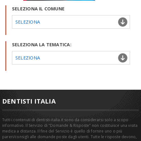
SELEZIONA IL COMUNE
SELEZIONA
SELEZIONA LA TEMATICA:
SELEZIONA
DENTISTI ITALIA
Tutti i contenuti di dentisti-italia.it sono da considerarsi solo a scopo
informativo. Il Servizio di "Domande & Risposte" non costituisce una visita
medica a distanza. Il fine del Servizio è quello di fornire uno o più
pareri/consigli alle domande poste dagli utenti. Tutte le risposte devono,