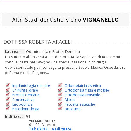
Altri Studi dentistici vicino
VIGNANELLO
DOTT.SSA ROBERTA ARACELI
Laurea:
Odontoiatria e Protesi Dentaria
Ho studiato all’università di odontoiatria “la Sapienza” di Roma e mi
sono laureata nel 1994; ho una specializzazione in chirurgia
odotostomatologica, conseguita presso la Scuola Medica Ospedaliera
di Roma e della Regione...
Implantologia dentale
Odontoiatria estetica
Chirurgia orale
Ortodonzia fissa e mobile
Protesi dentarie
Ortodonzia invisibile
Conservativa
Alitosi
Endodonzia
Faccette estetiche
Parodontologia
Bruxismo
Indirizzo:
VT
:
Via Matteotti 15
01100 - Viterbo
Tel:
07613... vedi tutto