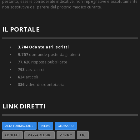
pertanto, essere considerate indicative, non impegnative e assolutamente
non sostitutive del parere del proprio medico curante.
IL PORTALE
3.704
Odontoiatri iscritti
9.757
domande poste dagli utenti
77.620
risposte pubblicate
798
casi clinici
634
articoli
336
video di odontoiatria
LINK DIRETTI
ALTA FORMAZIONE
NEWS
GLOSSARIO
CONTATTI
MAPPA DEL SITO
PRIVACY
FAQ