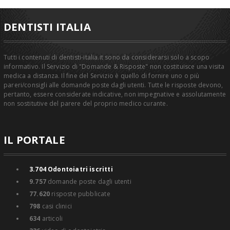
DENTISTI ITALIA
Tutti i contenuti di dentisti-italia.it sono da considerarsi solo a scopo
informativo. Il Servizio di "Domande & Risposte" non costituisce una visita
medica a distanza. Il fine del Servizio è quello di fornire uno o più
pareri/consigli alle domande poste dagli utenti. Tutte le risposte devono,
pertanto, essere considerate indicative, non impegnative e assolutamente
non sostitutive del parere del proprio medico curante.
IL PORTALE
3.704
Odontoiatri iscritti
9.757
domande poste dagli utenti
77.620
risposte pubblicate
798
casi clinici
634
articoli