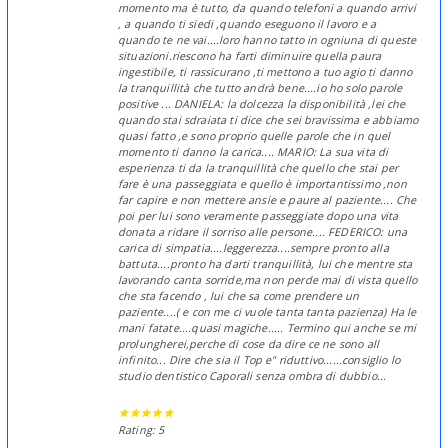
momento ma è tutto, da quando telefoni a quando arrivi
, a quando ti siedi ,quando eseguono il lavoro e a
quando te ne vai....loro hanno tatto in ogniuna di queste
situazioni.riescono ha farti diminuire quella paura
ingestibile, ti rassicurano ,ti mettono a tuo agio ti danno
la tranquillità che tutto andrà bene....io ho solo parole
positive ... DANIELA: la dolcezza la disponibilità ,lei che
quando stai sdraiata ti dice che sei bravissima e abbiamo
quasi fatto ,e sono proprio quelle parole che in quel
momento ti danno la carica.... MARIO: La sua vita di
esperienza ti da la tranquillità che quello che stai per
fare è una passeggiata e quello è importantissimo ,non
far capire e non mettere ansie e paure al paziente.... Che
poi per lui sono veramente passeggiate dopo una vita
donata a ridare il sorriso alle persone.... FEDERICO: una
carica di simpatia....leggerezza....sempre pronto alla
battuta....pronto ha darti tranquillità, lui che mentre sta
lavorando canta sorride,ma non perde mai di vista quello
che sta facendo , lui che sa come prendere un
paziente....( e con me ci vuole tanta tanta pazienza) Ha le
mani fatate....quasi magiche..... Termino qui anche se mi
prolungherei,perche di cose da dire ce ne sono all
infinito... Dire che sia il Top e" riduttivo......consiglio lo
studio dentistico Caporali senza ombra di dubbio...
Rating: 5