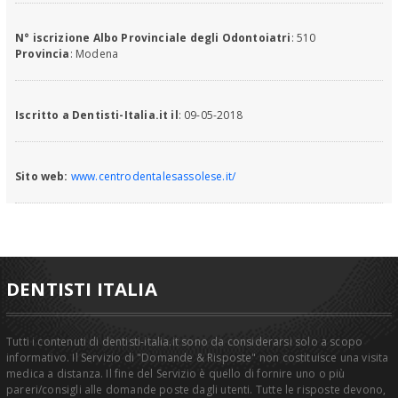
N° iscrizione Albo Provinciale degli Odontoiatri
: 510
Provincia
: Modena
Iscritto a Dentisti-Italia.it il
: 09-05-2018
Sito web:
www.centrodentalesassolese.it/
DENTISTI ITALIA
Tutti i contenuti di dentisti-italia.it sono da considerarsi solo a scopo
informativo. Il Servizio di "Domande & Risposte" non costituisce una visita
medica a distanza. Il fine del Servizio è quello di fornire uno o più
pareri/consigli alle domande poste dagli utenti. Tutte le risposte devono,