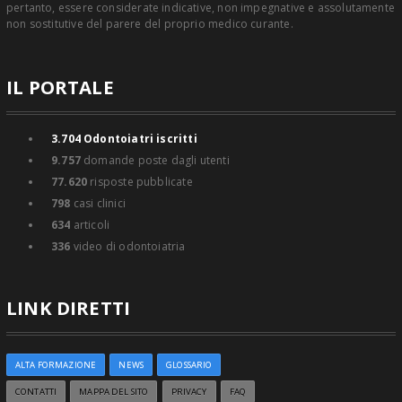
pertanto, essere considerate indicative, non impegnative e assolutamente
non sostitutive del parere del proprio medico curante.
IL PORTALE
3.704
Odontoiatri iscritti
9.757
domande poste dagli utenti
77.620
risposte pubblicate
798
casi clinici
634
articoli
336
video di odontoiatria
LINK DIRETTI
ALTA FORMAZIONE
NEWS
GLOSSARIO
CONTATTI
MAPPA DEL SITO
PRIVACY
FAQ