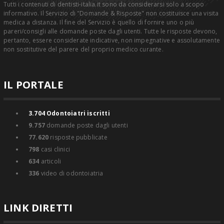
Tutti i contenuti di dentisti-italia.it sono da considerarsi solo a scopo
informativo. Il Servizio di "Domande & Risposte" non costituisce una visita
medica a distanza. Il fine del Servizio è quello di fornire uno o più
pareri/consigli alle domande poste dagli utenti. Tutte le risposte devono,
pertanto, essere considerate indicative, non impegnative e assolutamente
non sostitutive del parere del proprio medico curante.
IL PORTALE
3.704
Odontoiatri iscritti
9.757
domande poste dagli utenti
77.620
risposte pubblicate
798
casi clinici
634
articoli
336
video di odontoiatria
LINK DIRETTI