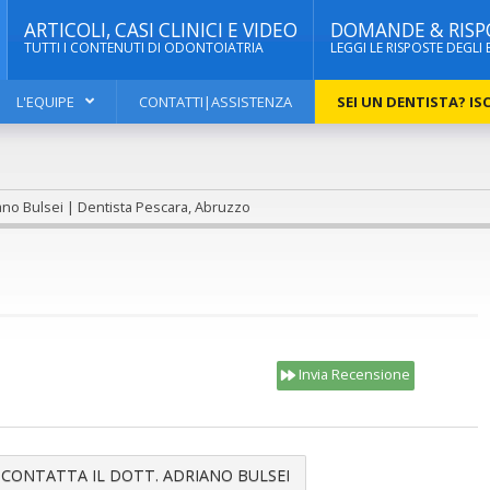
ARTICOLI, CASI CLINICI E VIDEO
DOMANDE & RISP
TUTTI I CONTENUTI DI ODONTOIATRIA
LEGGI LE RISPOSTE DEGLI 
L'EQUIPE
CONTATTI|ASSISTENZA
SEI UN DENTISTA? ISC
ano Bulsei | Dentista Pescara, Abruzzo
Invia Recensione
CONTATTA IL DOTT. ADRIANO BULSEI