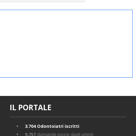
IL PORTALE
3.704
Odontoiatri iscritti
9.757
domande poste dagli utenti