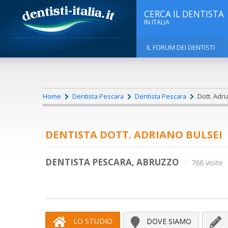
CERCA IL DENTISTA
IN ITALIA
IL FORUM DEI DENTISTI
Home
Dentista Pescara
Dentista Pescara
Dott. Adri
DENTISTA DOTT. ADRIANO BULSEI
DENTISTA PESCARA, ABRUZZO
768 visite
LO STUDIO
DOVE SIAMO