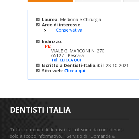
Laurea:
Medicina e Chirurgia
Aree di interesse:
Conservativa
Indirizzo
:
PE
:
VIALE G. MARCONI N. 270
65127 - Pescara
Tel:
CLICCA QUI
Iscritto a Dentisti-Italia.it il
: 28-10-2021
Sito web:
Clicca qui
DENTISTI ITALIA
Tutti i contenuti di dentisti-italia.it sono da considerarsi
solo a scopo informativo. Il Servizio di "Domande &