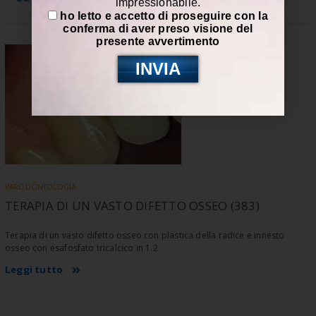
impressionabile.
ho letto e accetto di proseguire con la
conferma di aver preso visione del
presente avvertimento
PARODONTOLOGIA
TERAPIA DI UN VASTO DIFETTO OSSEO (383)
Terapia di un vasto difetto osseo con plastica della radice e innesto
osseo con esafosfato tricalcico in 1.2
Leggi tutto