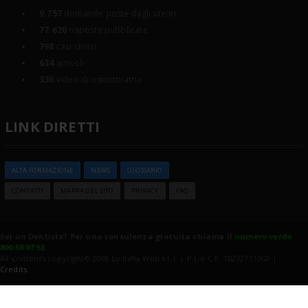
9.757
domande poste dagli utenti
77.620
risposte pubblicate
798
casi clinici
634
articoli
336
video di odontoiatria
LINK DIRETTI
ALTA FORMAZIONE
NEWS
GLOSSARIO
CONTATTI
MAPPA DEL SITO
PRIVACY
FAQ
Sei un Dentista? Per una consulenza gratuita chiama il
numero verde
800 58 97 53
All contents copyright© 2008 by Italia Web s.r.l. | P.I. e C.F. 10272711002 |
Credits