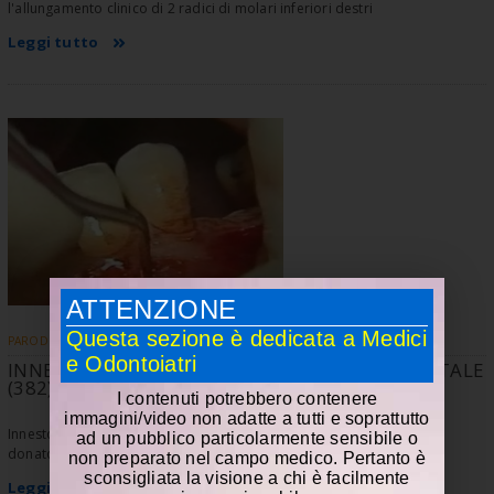
l'allungamento clinico di 2 radici di molari inferiori destri
Leggi tutto
ATTENZIONE
Questa sezione è dedicata a Medici
PARODONTOLOGIA
e Odontoiatri
INNESTO LIBERO DI TESSUTO CONNETIVO PALATALE
(382)
I contenuti potrebbero contenere
immagini/video non adatte a tutti e soprattutto
Innesto libero di tessuto connetivo palatale e protezione del sito
ad un pubblico particolarmente sensibile o
donatore con lembo a spessore parziale.
non preparato nel campo medico. Pertanto è
sconsigliata la visione a chi è facilmente
Leggi tutto