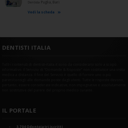
Puglia, Bari
Dentista
Vedi la scheda
DENTISTI ITALIA
Tutti i contenuti di dentisti-italia.it sono da considerarsi solo a scopo
informativo. Il Servizio di "Domande & Risposte" non costituisce una visita
medica a distanza. Il fine del Servizio è quello di fornire uno o più
pareri/consigli alle domande poste dagli utenti. Tutte le risposte devono,
pertanto, essere considerate indicative, non impegnative e assolutamente
non sostitutive del parere del proprio medico curante.
IL PORTALE
3.704
Odontoiatri iscritti