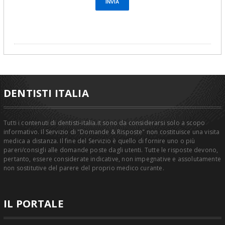
DENTISTI ITALIA
Tutti i contenuti di dentisti-italia.it sono da considerarsi solo a scopo
informativo. Il Servizio di "Domande & Risposte" non costituisce una visita
medica a distanza. Il fine del Servizio è quello di fornire uno o più
pareri/consigli alle domande poste dagli utenti. Tutte le risposte devono,
pertanto, essere considerate indicative, non impegnative e assolutamente
non sostitutive del parere del proprio medico curante.
IL PORTALE