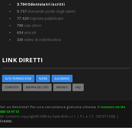
3.704
Odontoiatri iscritti
9.757
domande poste dagli utenti
77.620
risposte pubblicate
798
casi clinici
634
articoli
336
video di odontoiatria
LINK DIRETTI
ALTA FORMAZIONE
NEWS
GLOSSARIO
CONTATTI
MAPPA DEL SITO
PRIVACY
FAQ
Sei un Dentista? Per una consulenza gratuita chiama il
numero verde
800 58 97 53
All contents copyright© 2008 by Italia Web s.r.l. | P.I. e C.F. 10272711002 |
Credits