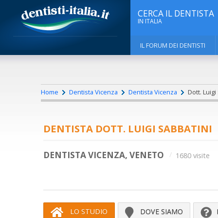
CERCA IL DENTISTA
IN ITALIA
IL FORUM DEI DENTISTI
Home
Dentista Vicenza
Dentista Vicenza
Dott. Luigi
DENTISTA DOTT. LUIGI SABBATINI
DENTISTA VICENZA, VENETO
1680 visite
LO STUDIO
DOVE SIAMO