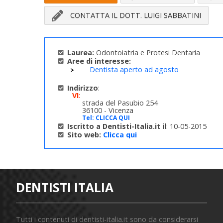
CONTATTA IL DOTT. LUIGI SABBATINI
Laurea:
Odontoiatria e Protesi Dentaria
Aree di interesse:
Dentista aperto ad agosto
Indirizzo
:
VI
:
strada del Pasubio 254
36100 - Vicenza
Tel:
CLICCA QUI
Iscritto a Dentisti-Italia.it il
: 10-05-2015
Sito web:
Clicca qui
DENTISTI ITALIA
Tutti i contenuti di dentisti-italia.it sono da considerarsi