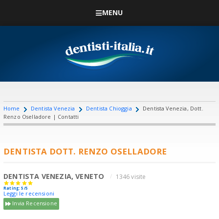
MENU
Home
Dentista Venezia
Dentista Chioggia
Dentista Venezia, Dott.
Renzo Oselladore | Contatti
DENTISTA DOTT. RENZO OSELLADORE
DENTISTA VENEZIA, VENETO
1346 visite
Rating: 5/5
Leggi le recensioni
Invia Recensione