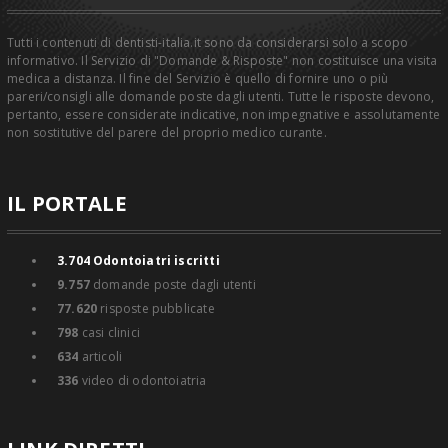
Tutti i contenuti di dentisti-italia.it sono da considerarsi solo a scopo
informativo. Il Servizio di "Domande & Risposte" non costituisce una visita
medica a distanza. Il fine del Servizio è quello di fornire uno o più
pareri/consigli alle domande poste dagli utenti. Tutte le risposte devono,
pertanto, essere considerate indicative, non impegnative e assolutamente
non sostitutive del parere del proprio medico curante.
IL PORTALE
3.704
Odontoiatri iscritti
9.757
domande poste dagli utenti
77.620
risposte pubblicate
798
casi clinici
634
articoli
336
video di odontoiatria