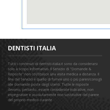
DENTISTI ITALIA
Tutti i contenuti di dentisti-italia.it sono da considerarsi
solo a scopo informativo. Il Servizio di "Domande &
Risposte" non costituisce una visita medica a distanza. Il
fine del Servizio è quello di fornire uno o più pareri/consigli
alle domande poste dagli utenti. Tutte le risposte
devono, pertanto, essere considerate indicative, non
impegnative e assolutamente non sostitutive del parere
del proprio medico curante.