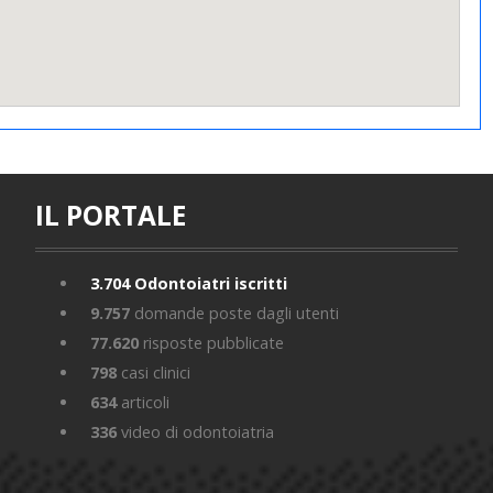
IL PORTALE
3.704
Odontoiatri iscritti
9.757
domande poste dagli utenti
77.620
risposte pubblicate
798
casi clinici
634
articoli
336
video di odontoiatria