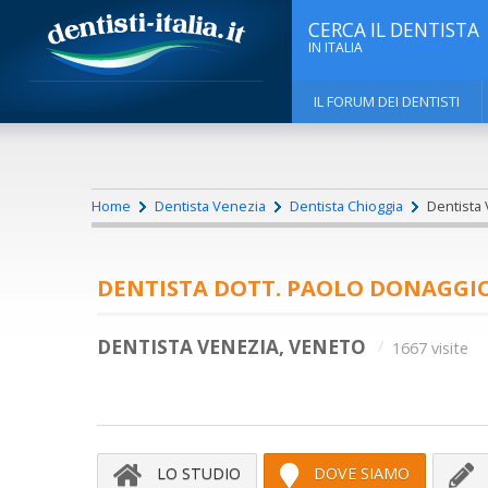
CERCA IL DENTISTA
IN ITALIA
IL FORUM DEI DENTISTI
Home
Dentista Venezia
Dentista Chioggia
Dentista 
DENTISTA DOTT. PAOLO DONAGGI
DENTISTA VENEZIA, VENETO
1667 visite
LO STUDIO
DOVE SIAMO