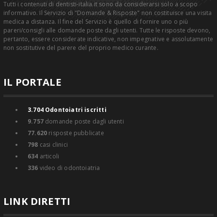
Tutti i contenuti di dentisti-italia.it sono da considerarsi solo a scopo
informativo. Il Servizio di "Domande & Risposte" non costituisce una visita
medica a distanza. Il fine del Servizio è quello di fornire uno o più
pareri/consigli alle domande poste dagli utenti. Tutte le risposte devono,
pertanto, essere considerate indicative, non impegnative e assolutamente
non sostitutive del parere del proprio medico curante.
IL PORTALE
3.704
Odontoiatri iscritti
9.757
domande poste dagli utenti
77.620
risposte pubblicate
798
casi clinici
634
articoli
336
video di odontoiatria
LINK DIRETTI