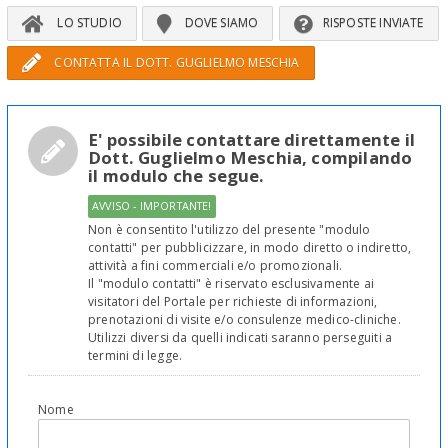
LO STUDIO
DOVE SIAMO
RISPOSTE INVIATE
CONTATTA IL DOTT. GUGLIELMO MESCHIA
E' possibile contattare direttamente il
Dott. Guglielmo Meschia, compilando
il modulo che segue.
AVVISO - IMPORTANTE!
Non è consentito l'utilizzo del presente "modulo
contatti" per pubblicizzare, in modo diretto o indiretto,
attività a fini commerciali e/o promozionali.
Il "modulo contatti" è riservato esclusivamente ai
visitatori del Portale per richieste di informazioni,
prenotazioni di visite e/o consulenze medico-cliniche.
Utilizzi diversi da quelli indicati saranno perseguiti a
termini di legge.
Nome