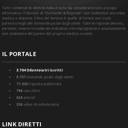
Tutti i contenuti di dentisti-italia.it sono da considerarsi solo a scopo
informativo. Il Servizio di "Domande & Risposte" non costituisce una visita
medica a distanza. Il fine del Servizio è quello di fornire uno o più
pareri/consigli alle domande poste dagli utenti. Tutte le risposte devono,
pertanto, essere considerate indicative, non impegnative e assolutamente
non sostitutive del parere del proprio medico curante.
IL PORTALE
3.704
Odontoiatri iscritti
9.757
domande poste dagli utenti
77.620
risposte pubblicate
798
casi clinici
634
articoli
336
video di odontoiatria
LINK DIRETTI