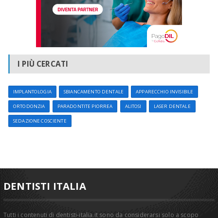
I PIÙ CERCATI
IMPLANTOLOGIA
SBIANCAMENTO DENTALE
APPARECCHIO INVISIBILE
ORTODONZIA
PARADONTITE PIORREA
ALITOSI
LASER DENTALE
SEDAZIONE COSCIENTE
DENTISTI ITALIA
Tutti i contenuti di dentisti-italia.it sono da considerarsi solo a scopo