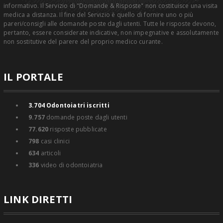
informativo. Il Servizio di "Domande & Risposte" non costituisce una visita
medica a distanza. Il fine del Servizio è quello di fornire uno o più
pareri/consigli alle domande poste dagli utenti. Tutte le risposte devono,
pertanto, essere considerate indicative, non impegnative e assolutamente
non sostitutive del parere del proprio medico curante.
IL PORTALE
3.704
Odontoiatri iscritti
9.757
domande poste dagli utenti
77.620
risposte pubblicate
798
casi clinici
634
articoli
336
video di odontoiatria
LINK DIRETTI