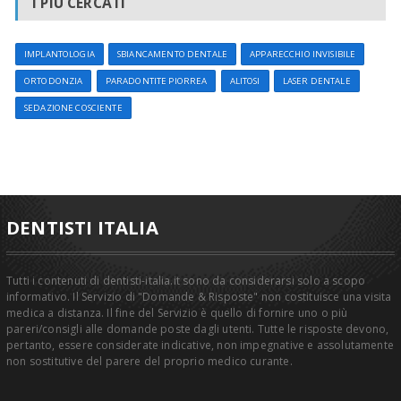
I PIÙ CERCATI
IMPLANTOLOGIA
SBIANCAMENTO DENTALE
APPARECCHIO INVISIBILE
ORTODONZIA
PARADONTITE PIORREA
ALITOSI
LASER DENTALE
SEDAZIONE COSCIENTE
DENTISTI ITALIA
Tutti i contenuti di dentisti-italia.it sono da considerarsi solo a scopo
informativo. Il Servizio di "Domande & Risposte" non costituisce una visita
medica a distanza. Il fine del Servizio è quello di fornire uno o più
pareri/consigli alle domande poste dagli utenti. Tutte le risposte devono,
pertanto, essere considerate indicative, non impegnative e assolutamente
non sostitutive del parere del proprio medico curante.