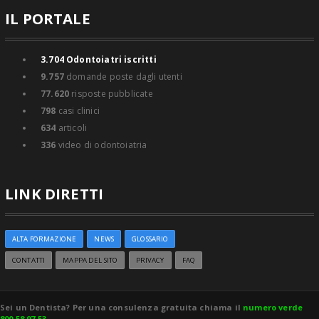
IL PORTALE
3.704
Odontoiatri iscritti
9.757
domande poste dagli utenti
77.620
risposte pubblicate
798
casi clinici
634
articoli
336
video di odontoiatria
LINK DIRETTI
ALTA FORMAZIONE
NEWS
GLOSSARIO
CONTATTI
MAPPA DEL SITO
PRIVACY
FAQ
Sei un Dentista? Per una consulenza gratuita chiama il
numero verde
800 58 97 53