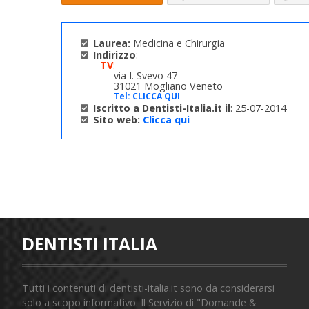
Laurea:
Medicina e Chirurgia
Indirizzo
:
TV
:
via I. Svevo 47
31021 Mogliano Veneto
Tel:
CLICCA QUI
Iscritto a Dentisti-Italia.it il
: 25-07-2014
Sito web:
Clicca qui
DENTISTI ITALIA
Tutti i contenuti di dentisti-italia.it sono da considerarsi
solo a scopo informativo. Il Servizio di "Domande &