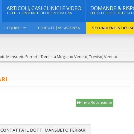
ARTICOLI, CASI CLINICI E VIDEO
DOMANDE & RISP
TUTTI I CONTENUTI DI ODONTOIATRIA
LEGGI LE RISPOSTE DEGLI 
L'EQUIPE
CONTATTI|ASSISTENZA
SEI UN DENTISTA? ISC
tt. Mansueto Ferrari | Dentista Mogliano Veneto, Treviso, Veneto
ARI
Invia Recensione
CONTATTA IL DOTT. MANSUETO FERRARI