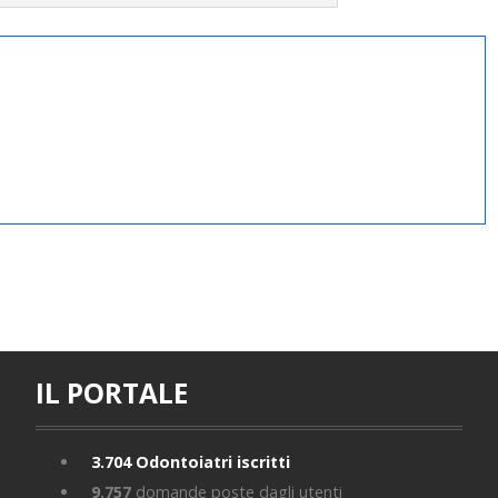
IL PORTALE
3.704
Odontoiatri iscritti
9.757
domande poste dagli utenti