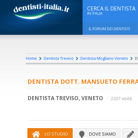
CERCA IL DENTISTA
IN ITALIA
IL FORUM DEI DENTISTI
Home
Dentista Treviso
Dentista Mogliano Veneto
Do
DENTISTA DOTT. MANSUETO FERR
DENTISTA TREVISO, VENETO
2207 visite
LO STUDIO
DOVE SIAMO