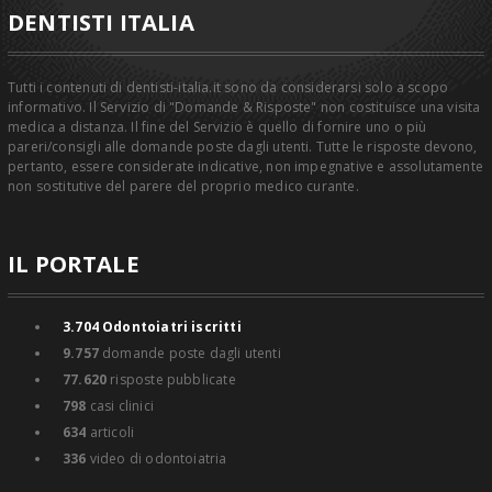
DENTISTI ITALIA
Tutti i contenuti di dentisti-italia.it sono da considerarsi solo a scopo
informativo. Il Servizio di "Domande & Risposte" non costituisce una visita
medica a distanza. Il fine del Servizio è quello di fornire uno o più
pareri/consigli alle domande poste dagli utenti. Tutte le risposte devono,
pertanto, essere considerate indicative, non impegnative e assolutamente
non sostitutive del parere del proprio medico curante.
IL PORTALE
3.704
Odontoiatri iscritti
9.757
domande poste dagli utenti
77.620
risposte pubblicate
798
casi clinici
634
articoli
336
video di odontoiatria