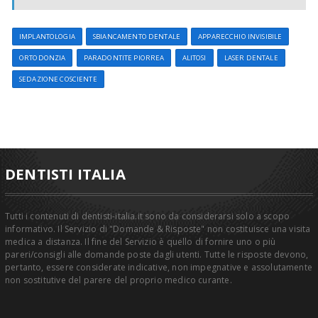
IMPLANTOLOGIA
SBIANCAMENTO DENTALE
APPARECCHIO INVISIBILE
ORTODONZIA
PARADONTITE PIORREA
ALITOSI
LASER DENTALE
SEDAZIONE COSCIENTE
DENTISTI ITALIA
Tutti i contenuti di dentisti-italia.it sono da considerarsi solo a scopo
informativo. Il Servizio di "Domande & Risposte" non costituisce una visita
medica a distanza. Il fine del Servizio è quello di fornire uno o più
pareri/consigli alle domande poste dagli utenti. Tutte le risposte devono,
pertanto, essere considerate indicative, non impegnative e assolutamente
non sostitutive del parere del proprio medico curante.