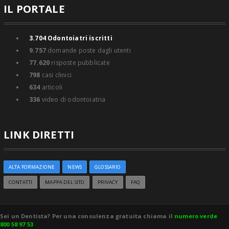
IL PORTALE
3.704
Odontoiatri iscritti
9.757
domande poste dagli utenti
77.620
risposte pubblicate
798
casi clinici
634
articoli
336
video di odontoiatria
LINK DIRETTI
ALTA FORMAZIONE
NEWS
GLOSSARIO
CONTATTI
MAPPA DEL SITO
PRIVACY
FAQ
Sei un Dentista? Per una consulenza gratuita chiama il
numero verde
800 58 97 53