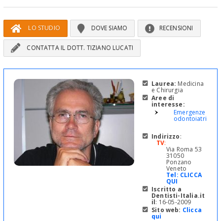
LO STUDIO
DOVE SIAMO
RECENSIONI
CONTATTA IL DOTT. TIZIANO LUCATI
Laurea:
Medicina
e Chirurgia
Aree di
interesse:
Emergenze
odontoiatriche
Indirizzo
:
TV
:
Via Roma 53
31050
Ponzano
Veneto
Tel:
CLICCA
QUI
Iscritto a
Dentisti-Italia.it
il
: 16-05-2009
Sito web:
Clicca
qui