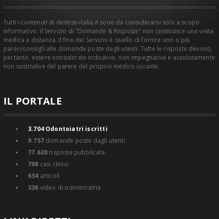
Tutti i contenuti di dentisti-italia.it sono da considerarsi solo a scopo
informativo. Il Servizio di "Domande & Risposte" non costituisce una visita
medica a distanza. Il fine del Servizio è quello di fornire uno o più
pareri/consigli alle domande poste dagli utenti. Tutte le risposte devono,
pertanto, essere considerate indicative, non impegnative e assolutamente
non sostitutive del parere del proprio medico curante.
IL PORTALE
3.704
Odontoiatri iscritti
9.757
domande poste dagli utenti
77.620
risposte pubblicate
798
casi clinici
634
articoli
336
video di odontoiatria