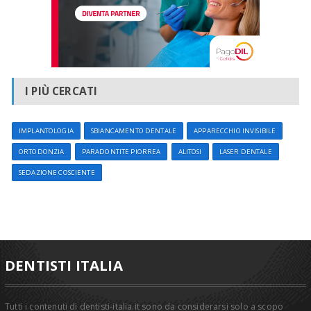
I PIÙ CERCATI
IMPLANTOLOGIA
SBIANCAMENTO DENTALE
APPARECCHIO INVISIBILE
ORTODONZIA
PARADONTITE PIORREA
ALITOSI
LASER DENTALE
SEDAZIONE COSCIENTE
DENTISTI ITALIA
Tutti i contenuti di dentisti-italia.it sono da considerarsi solo a scopo