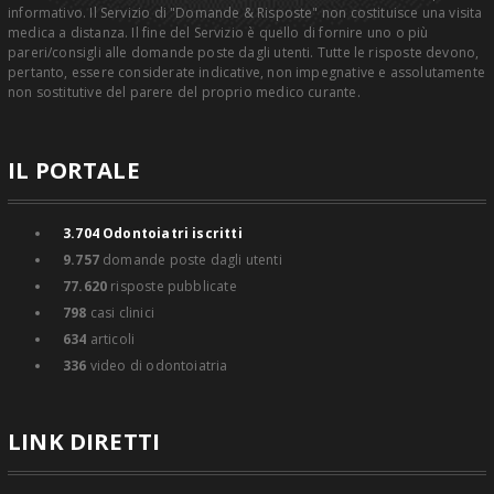
informativo. Il Servizio di "Domande & Risposte" non costituisce una visita
medica a distanza. Il fine del Servizio è quello di fornire uno o più
pareri/consigli alle domande poste dagli utenti. Tutte le risposte devono,
pertanto, essere considerate indicative, non impegnative e assolutamente
non sostitutive del parere del proprio medico curante.
IL PORTALE
3.704
Odontoiatri iscritti
9.757
domande poste dagli utenti
77.620
risposte pubblicate
798
casi clinici
634
articoli
336
video di odontoiatria
LINK DIRETTI