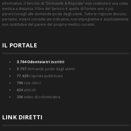
informativo. Il Servizio di "Domande & Risposte" non costituisce una visita
medica a distanza. Il fine del Servizio è quello di fornire uno o più
pareri/consigli alle domande poste dagli utenti. Tutte le risposte devono,
pertanto, essere considerate indicative, non impegnative e assolutamente
non sostitutive del parere del proprio medico curante.
IL PORTALE
3.704
Odontoiatri iscritti
9.757
domande poste dagli utenti
77.620
risposte pubblicate
798
casi clinici
634
articoli
336
video di odontoiatria
LINK DIRETTI