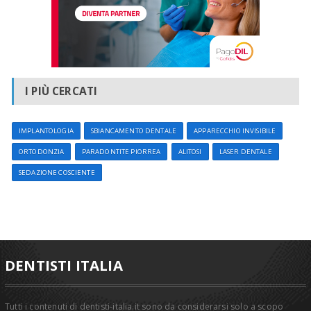
I PIÙ CERCATI
IMPLANTOLOGIA
SBIANCAMENTO DENTALE
APPARECCHIO INVISIBILE
ORTODONZIA
PARADONTITE PIORREA
ALITOSI
LASER DENTALE
SEDAZIONE COSCIENTE
DENTISTI ITALIA
Tutti i contenuti di dentisti-italia.it sono da considerarsi solo a scopo