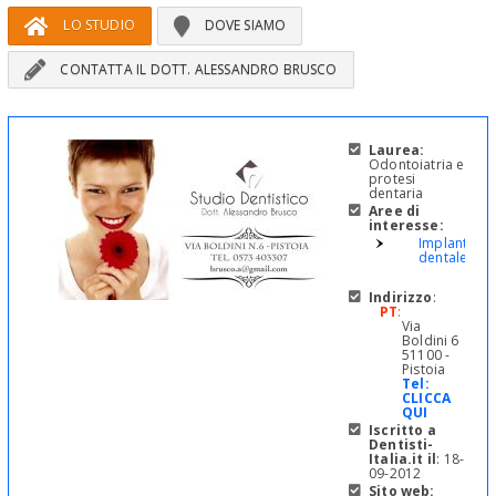
LO STUDIO
DOVE SIAMO
CONTATTA IL DOTT. ALESSANDRO BRUSCO
Laurea:
Odontoiatria e
protesi
dentaria
Aree di
interesse:
Implantolog
dentale
Indirizzo
:
PT
:
Via
Boldini 6
51100 -
Pistoia
Tel:
CLICCA
QUI
Iscritto a
Dentisti-
Italia.it il
: 18-
09-2012
Sito web: