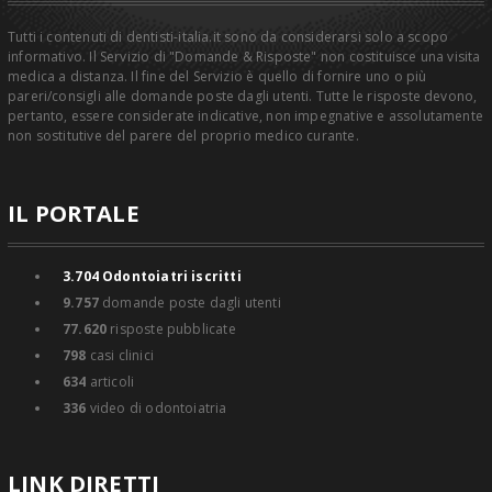
Tutti i contenuti di dentisti-italia.it sono da considerarsi solo a scopo
informativo. Il Servizio di "Domande & Risposte" non costituisce una visita
medica a distanza. Il fine del Servizio è quello di fornire uno o più
pareri/consigli alle domande poste dagli utenti. Tutte le risposte devono,
pertanto, essere considerate indicative, non impegnative e assolutamente
non sostitutive del parere del proprio medico curante.
IL PORTALE
3.704
Odontoiatri iscritti
9.757
domande poste dagli utenti
77.620
risposte pubblicate
798
casi clinici
634
articoli
336
video di odontoiatria
LINK DIRETTI