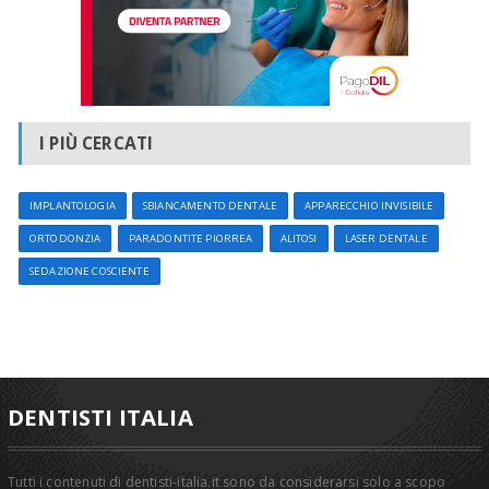
I PIÙ CERCATI
IMPLANTOLOGIA
SBIANCAMENTO DENTALE
APPARECCHIO INVISIBILE
ORTODONZIA
PARADONTITE PIORREA
ALITOSI
LASER DENTALE
SEDAZIONE COSCIENTE
DENTISTI ITALIA
Tutti i contenuti di dentisti-italia.it sono da considerarsi solo a scopo