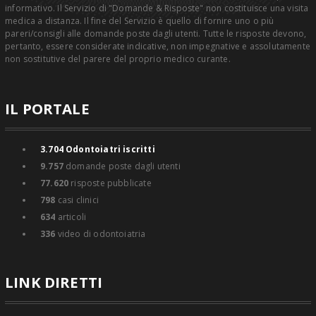
informativo. Il Servizio di "Domande & Risposte" non costituisce una visita
medica a distanza. Il fine del Servizio è quello di fornire uno o più
pareri/consigli alle domande poste dagli utenti. Tutte le risposte devono,
pertanto, essere considerate indicative, non impegnative e assolutamente
non sostitutive del parere del proprio medico curante.
IL PORTALE
3.704
Odontoiatri iscritti
9.757
domande poste dagli utenti
77.620
risposte pubblicate
798
casi clinici
634
articoli
336
video di odontoiatria
LINK DIRETTI