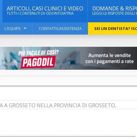
ARTICOLI, CASI CLINICI E VIDEO
DOMANDE & RISP
TUTTI I CONTENUTI DI ODONTOIATRIA
LEGGI LE RISPOSTE DEGLI 
L'EQUIPE
CONTATTI|ASSISTENZA
SEI UN DENTISTA? ISC
A A GROSSETO NELLA PROVINCIA DI GROSSETO.