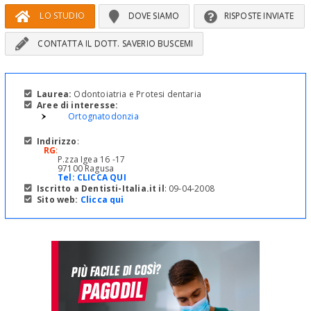
LO STUDIO
DOVE SIAMO
RISPOSTE INVIATE
CONTATTA IL DOTT. SAVERIO BUSCEMI
Laurea:
Odontoiatria e Protesi dentaria
Aree di interesse:
Ortognatodonzia
Indirizzo
:
RG
:
P.zza Igea 16 -17
97100 Ragusa
Tel:
CLICCA QUI
Iscritto a Dentisti-Italia.it il
: 09-04-2008
Sito web:
Clicca qui