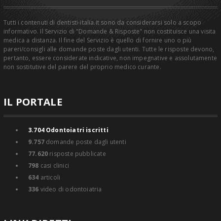
Tutti i contenuti di dentisti-italia.it sono da considerarsi solo a scopo
informativo. Il Servizio di "Domande & Risposte" non costituisce una visita
medica a distanza. Il fine del Servizio è quello di fornire uno o più
pareri/consigli alle domande poste dagli utenti. Tutte le risposte devono,
pertanto, essere considerate indicative, non impegnative e assolutamente
non sostitutive del parere del proprio medico curante.
IL PORTALE
3.704
Odontoiatri iscritti
9.757
domande poste dagli utenti
77.620
risposte pubblicate
798
casi clinici
634
articoli
336
video di odontoiatria