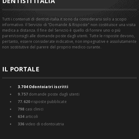
DENTISTI ITALIA
Tutti i contenuti di dentisti-italia.it sono da considerarsi solo a scopo
informativo. Il Servizio di "Domande & Risposte" non costituisce una visita
medica a distanza. Il fine del Servizio è quello di fornire uno o più
pareri/consigli alle domande poste dagli utenti. Tutte le risposte devono,
pertanto, essere considerate indicative, non impegnative e assolutamente
non sostitutive del parere del proprio medico curante.
IL PORTALE
3.704
Odontoiatri iscritti
9.757
domande poste dagli utenti
77.620
risposte pubblicate
798
casi clinici
634
articoli
336
video di odontoiatria