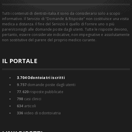
Tutti i contenuti di dentisti-italia.it sono da considerarsi solo a scopo
informativo. Il Servizio di "Domande & Risposte" non costituisce una visita
medica a distanza. Il fine del Servizio è quello di fornire uno o più
pareri/consigli alle domande poste dagli utenti. Tutte le risposte devono,
pertanto, essere considerate indicative, non impegnative e assolutamente
non sostitutive del parere del proprio medico curante.
IL PORTALE
3.704
Odontoiatri iscritti
9.757
domande poste dagli utenti
77.620
risposte pubblicate
798
casi clinici
634
articoli
336
video di odontoiatria