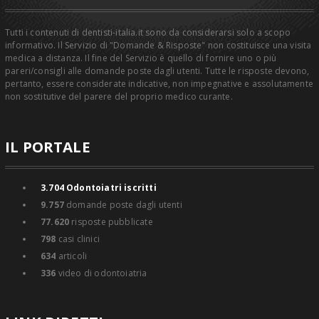
Tutti i contenuti di dentisti-italia.it sono da considerarsi solo a scopo
informativo. Il Servizio di "Domande & Risposte" non costituisce una visita
medica a distanza. Il fine del Servizio è quello di fornire uno o più
pareri/consigli alle domande poste dagli utenti. Tutte le risposte devono,
pertanto, essere considerate indicative, non impegnative e assolutamente
non sostitutive del parere del proprio medico curante.
IL PORTALE
3.704
Odontoiatri iscritti
9.757
domande poste dagli utenti
77.620
risposte pubblicate
798
casi clinici
634
articoli
336
video di odontoiatria