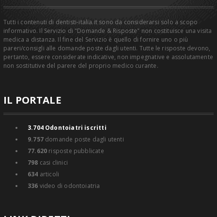
Tutti i contenuti di dentisti-italia.it sono da considerarsi solo a scopo
informativo. Il Servizio di "Domande & Risposte" non costituisce una visita
medica a distanza. Il fine del Servizio è quello di fornire uno o più
pareri/consigli alle domande poste dagli utenti. Tutte le risposte devono,
pertanto, essere considerate indicative, non impegnative e assolutamente
non sostitutive del parere del proprio medico curante.
IL PORTALE
3.704
Odontoiatri iscritti
9.757
domande poste dagli utenti
77.620
risposte pubblicate
798
casi clinici
634
articoli
336
video di odontoiatria