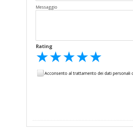
Messaggio
Rating
★
★
★
★
★
★
★
★
★
★
★
★
★
★
★
Acconsento al trattamento dei dati personal