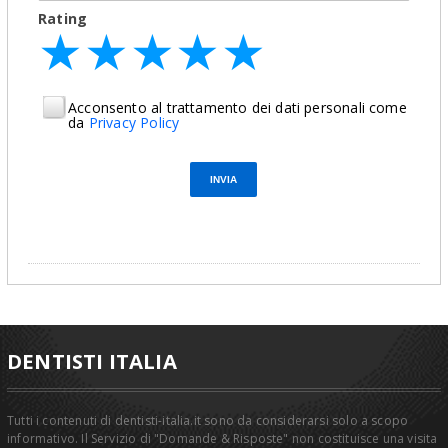
Rating
★
★
★
★
★
★
★
★
★
★
★
★
★
★
★
Acconsento al trattamento dei dati personali come
da
Privacy Policy
DENTISTI ITALIA
Tutti i contenuti di dentisti-italia.it sono da considerarsi solo a scopo
informativo. Il Servizio di "Domande & Risposte" non costituisce una visita