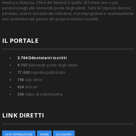
medica a distanza. Il fine del Servizio è quello di fornire uno o più
pareri/consigli alle domande poste dagli utenti. Tutte le risposte devono,
pertanto, essere considerate indicative, non impegnative e assolutamente
non sostitutive del parere del proprio medico curante.
IL PORTALE
3.704
Odontoiatri iscritti
9.757
domande poste dagli utenti
77.620
risposte pubblicate
798
casi clinici
634
articoli
336
video di odontoiatria
LINK DIRETTI
ALTA FORMAZIONE
NEWS
GLOSSARIO