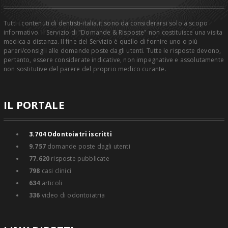
Tutti i contenuti di dentisti-italia.it sono da considerarsi solo a scopo
informativo. Il Servizio di "Domande & Risposte" non costituisce una visita
medica a distanza. Il fine del Servizio è quello di fornire uno o più
pareri/consigli alle domande poste dagli utenti. Tutte le risposte devono,
pertanto, essere considerate indicative, non impegnative e assolutamente
non sostitutive del parere del proprio medico curante.
IL PORTALE
3.704
Odontoiatri iscritti
9.757
domande poste dagli utenti
77.620
risposte pubblicate
798
casi clinici
634
articoli
336
video di odontoiatria