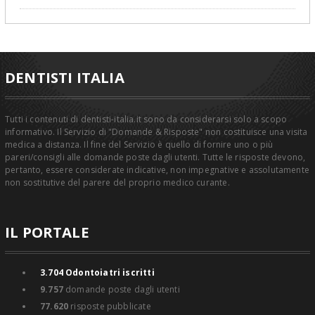
DENTISTI ITALIA
Tutti i contenuti di dentisti-italia.it sono da considerarsi solo a scopo
informativo. Il Servizio di "Domande & Risposte" non costituisce una visita
medica a distanza. Il fine del Servizio è quello di fornire uno o più
pareri/consigli alle domande poste dagli utenti. Tutte le risposte devono,
pertanto, essere considerate indicative, non impegnative e assolutamente
non sostitutive del parere del proprio medico curante.
IL PORTALE
3.704
Odontoiatri iscritti
9.757
domande poste dagli utenti
77.620
risposte pubblicate