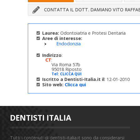
CONTATTA IL DOTT. DAMIANO VITO RAFFA
Laurea:
Odontoiatria e Protesi Dentaria
Aree di interesse:
Endodonzia
Indirizzo
:
CT
:
Via Roma 57b
95018 Riposto
Tel:
CLICCA QUI
Iscritto a Dentisti-Italia.it il
: 12-01-2010
Sito web:
Clicca qui
DENTISTI ITALIA
Tutti i contenuti di dentisti-italia.it sono da considerarsi