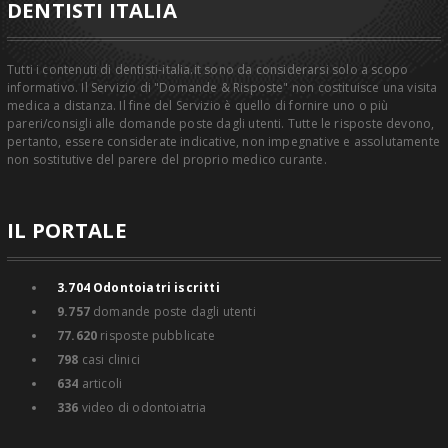
DENTISTI ITALIA
Tutti i contenuti di dentisti-italia.it sono da considerarsi solo a scopo
informativo. Il Servizio di "Domande & Risposte" non costituisce una visita
medica a distanza. Il fine del Servizio è quello di fornire uno o più
pareri/consigli alle domande poste dagli utenti. Tutte le risposte devono,
pertanto, essere considerate indicative, non impegnative e assolutamente
non sostitutive del parere del proprio medico curante.
IL PORTALE
3.704
Odontoiatri iscritti
9.757
domande poste dagli utenti
77.620
risposte pubblicate
798
casi clinici
634
articoli
336
video di odontoiatria