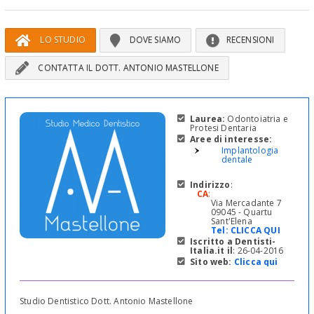
LO STUDIO
DOVE SIAMO
RECENSIONI
CONTATTA IL DOTT. ANTONIO MASTELLONE
Laurea:
Odontoiatria e
Protesi Dentaria
Aree di interesse:
Implantologia
dentale
Indirizzo
:
CA
:
Via Mercadante 7
09045 - Quartu
Sant'Elena
Tel:
CLICCA QUI
Iscritto a Dentisti-
Italia.it il
: 26-04-2016
Sito web:
Clicca qui
Studio Dentistico Dott. Antonio Mastellone