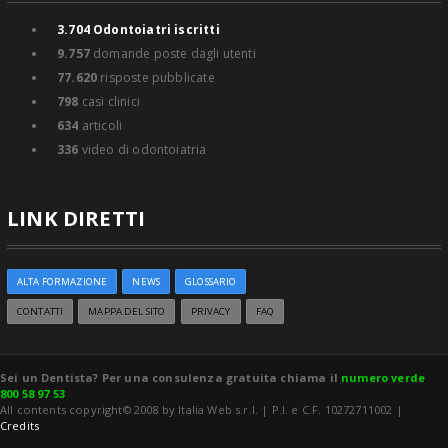
3.704
Odontoiatri iscritti
9.757
domande poste dagli utenti
77.620
risposte pubblicate
798
casi clinici
634
articoli
336
video di odontoiatria
LINK DIRETTI
ALTA FORMAZIONE
NEWS
GLOSSARIO
CONTATTI
MAPPA DEL SITO
PRIVACY
FAQ
Sei un Dentista? Per una consulenza gratuita chiama il
numero verde
800 58 97 53
All contents copyright© 2008 by Italia Web s.r.l. | P.I. e C.F. 10272711002 |
Credits