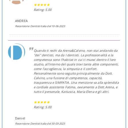
Rating: 5.00
ANDREA
Recensione Dentisti Italia del 10-06-2023
Quando ti rechi da Arena&Calvino, non stai andando da
"dei" dentisti, ma da I dentisti. La professionalità e la
competenza sono l'habitat in cui ti muovi dentro il loro
studio, all'interno del quale trovi tante altre componenti,
come l'accoglienza, la simpatia e il confort.
Personalmente sono seguito principalmente da Dott.
Calvino, una fusione di competenza, capacità,
trasparenza e SIMPATIA. Una menzione va alla splendida
e cordiale assistente Fatima, ovviamente a Dott.Arena, e
tutto il personale, Katiuscia, Maria Elena e gli altri.
Rating: 5.00
Daniel
Recensione Dentisti Italia del 30-03-2023