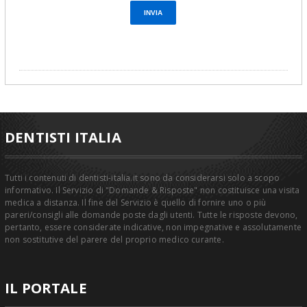
DENTISTI ITALIA
Tutti i contenuti di dentisti-italia.it sono da considerarsi solo a scopo
informativo. Il Servizio di "Domande & Risposte" non costituisce una visita
medica a distanza. Il fine del Servizio è quello di fornire uno o più
pareri/consigli alle domande poste dagli utenti. Tutte le risposte devono,
pertanto, essere considerate indicative, non impegnative e assolutamente
non sostitutive del parere del proprio medico curante.
IL PORTALE