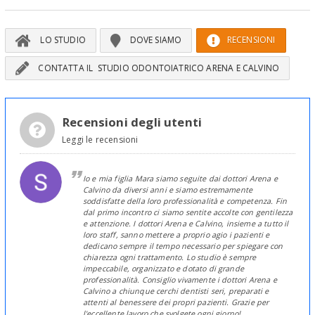
LO STUDIO
DOVE SIAMO
RECENSIONI
CONTATTA IL STUDIO ODONTOIATRICO ARENA E CALVINO
Recensioni degli utenti
Leggi le recensioni
Io e mia figlia Mara siamo seguite dai dottori Arena e
Calvino da diversi anni e siamo estremamente
soddisfatte della loro professionalità e competenza. Fin
dal primo incontro ci siamo sentite accolte con gentilezza
e attenzione. I dottori Arena e Calvino, insieme a tutto il
loro staff, sanno mettere a proprio agio i pazienti e
dedicano sempre il tempo necessario per spiegare con
chiarezza ogni trattamento. Lo studio è sempre
impeccabile, organizzato e dotato di grande
professionalità. Consiglio vivamente i dottori Arena e
Calvino a chiunque cerchi dentisti seri, preparati e
attenti al benessere dei propri pazienti. Grazie per
l'eccellente lavoro che svolgete ogni giorno!