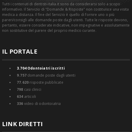
Tutti i contenuti di dentisti-italia.it sono da considerarsi solo a scopo
informativo. Il Servizio di "Domande & Risposte" non costituisce una visita
medica a distanza. Il fine del Servizio è quello di fornire uno o più
pareri/consigli alle domande poste dagli utenti. Tutte le risposte devono,
pertanto, essere considerate indicative, non impegnative e assolutamente
non sostitutive del parere del proprio medico curante.
IL PORTALE
3.704
Odontoiatri iscritti
9.757
domande poste dagli utenti
77.620
risposte pubblicate
798
casi clinici
634
articoli
336
video di odontoiatria
LINK DIRETTI