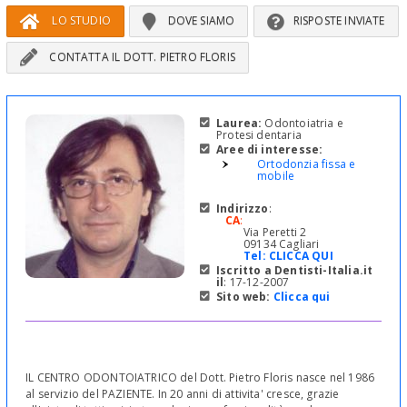
LO STUDIO
DOVE SIAMO
RISPOSTE INVIATE
CONTATTA IL DOTT. PIETRO FLORIS
Laurea:
Odontoiatria e
Protesi dentaria
Aree di interesse:
Ortodonzia fissa e
mobile
Indirizzo
:
CA
:
Via Peretti 2
09134 Cagliari
Tel:
CLICCA QUI
Iscritto a Dentisti-Italia.it
il
: 17-12-2007
Sito web:
Clicca qui
IL CENTRO ODONTOIATRICO del Dott. Pietro Floris nasce nel 1986
al servizio del PAZIENTE. In 20 anni di attivita' cresce, grazie