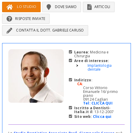
LO STUDIO
DOVE SIAMO
ARTICOLI
RISPOSTE INVIATE
CONTATTA IL DOTT. GABRIELE CARUSO
Laurea:
Medicina e
Chirurgia
Aree di interesse:
Implantologia
dentale
Indirizzo
:
CA
:
Corso Vittorio
Emanuele 16/ primo
piano
09124 Cagliari
Tel:
CLICCA QUI
Iscritto a Dentisti-
Italia.it il
: 13-12-2007
Sito web:
Clicca qui