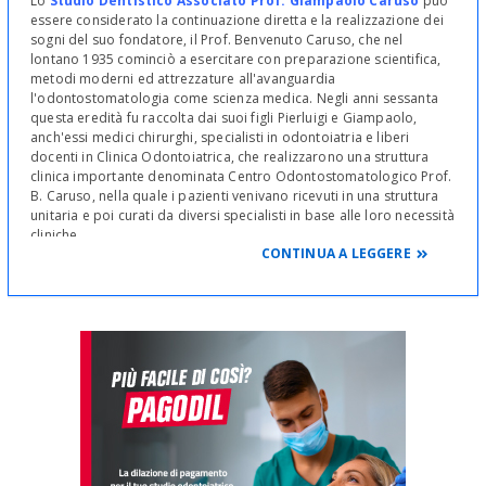
Lo
Studio Dentistico Associato Prof. Giampaolo Caruso
può
essere considerato la continuazione diretta e la realizzazione dei
sogni del suo fondatore, il Prof. Benvenuto Caruso, che nel
lontano 1935 cominciò a esercitare con preparazione scientifica,
metodi moderni ed attrezzature all'avanguardia
l'odontostomatologia come scienza medica. Negli anni sessanta
questa eredità fu raccolta dai suoi figli Pierluigi e Giampaolo,
anch'essi medici chirurghi, specialisti in odontoiatria e liberi
docenti in Clinica Odontoiatrica, che realizzarono una struttura
clinica importante denominata Centro Odontostomatologico Prof.
B. Caruso, nella quale i pazienti venivano ricevuti in una struttura
unitaria e poi curati da diversi specialisti in base alle loro necessità
cliniche.
CONTINUA A LEGGERE
Dalla scissione del centro Odontostomatologico B. Caruso é nato
l'attuale Studio Dentistico Associato Prof. Giampaolo Caruso, che
si avvale dell'attività professionale del Prof. Giampaolo e di quella
dei suoi figli
Gabriele
e
Beatrice
.
Coerentemente con il proprio passato, lo Studio Dentistico
Associato Prof. Giampaolo Caruso ha voluto conservare
l'impostazione, ritenuta professionalmente più utile per i pazienti,