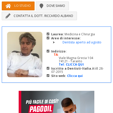
LO STUDIO
DOVE SIAMO
CONTATTA IL DOTT. RICCARDO ALBANO
Laurea:
Medicina e Chirurgia
Aree di interesse:
Dentista aperto ad agosto
Indirizzo
:
TA
:
Viale Magna Grecia 104
74121 - Taranto
Tel:
CLICCA QUI
Iscritto a Dentisti-Italia.it il
: 28-
07-2015
Sito web:
Clicca qui