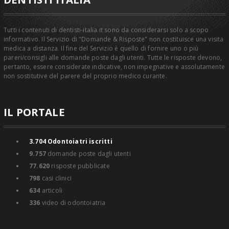
Tutti i contenuti di dentisti-italia.it sono da considerarsi solo a scopo
informativo. Il Servizio di "Domande & Risposte" non costituisce una visita
medica a distanza. Il fine del Servizio è quello di fornire uno o più
pareri/consigli alle domande poste dagli utenti. Tutte le risposte devono,
pertanto, essere considerate indicative, non impegnative e assolutamente
non sostitutive del parere del proprio medico curante.
IL PORTALE
3.704
Odontoiatri iscritti
9.757
domande poste dagli utenti
77.620
risposte pubblicate
798
casi clinici
634
articoli
336
video di odontoiatria