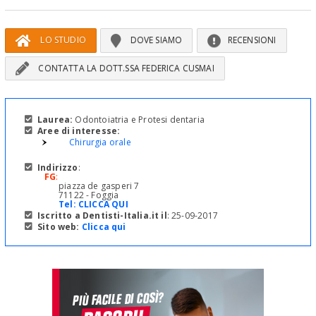
LO STUDIO
DOVE SIAMO
RECENSIONI
CONTATTA LA DOTT.SSA FEDERICA CUSMAI
Laurea:
Odontoiatria e Protesi dentaria
Aree di interesse:
Chirurgia orale
Indirizzo
:
FG
:
piazza de gasperi 7
71122 - Foggia
Tel:
CLICCA QUI
Iscritto a Dentisti-Italia.it il
: 25-09-2017
Sito web:
Clicca qui