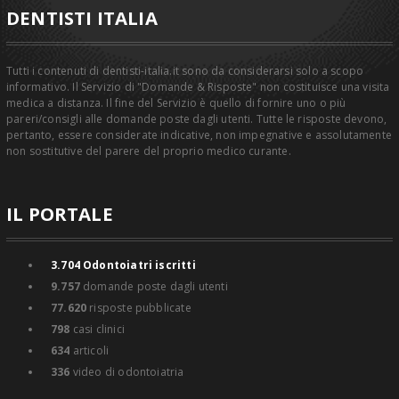
DENTISTI ITALIA
Tutti i contenuti di dentisti-italia.it sono da considerarsi solo a scopo
informativo. Il Servizio di "Domande & Risposte" non costituisce una visita
medica a distanza. Il fine del Servizio è quello di fornire uno o più
pareri/consigli alle domande poste dagli utenti. Tutte le risposte devono,
pertanto, essere considerate indicative, non impegnative e assolutamente
non sostitutive del parere del proprio medico curante.
IL PORTALE
3.704
Odontoiatri iscritti
9.757
domande poste dagli utenti
77.620
risposte pubblicate
798
casi clinici
634
articoli
336
video di odontoiatria