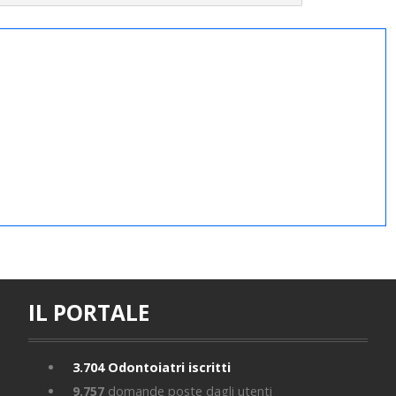
IL PORTALE
3.704
Odontoiatri iscritti
9.757
domande poste dagli utenti