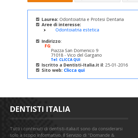
Laurea:
Odontoiatria e Protesi Dentaria
Aree di interesse:
Odontoiatria estetica
Indirizzo
:
FG
:
Piazza San Domenico 9
71018 - Vico del Gargano
Tel:
CLICCA QUI
Iscritto a Dentisti-Italia.it il
: 25-01-2016
Sito web:
Clicca qui
DENTISTI ITALIA
Tutti i contenuti di dentisti-italia.it sono da considerarsi
solo a scopo informativo. Il Servizio di "Domande &