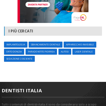
I PIÙ CERCATI
IMPLANTOLOGIA
SBIANCAMENTO DENTALE
APPARECCHIO INVISIBILE
ORTODONZIA
PARADONTITE PIORREA
ALITOSI
LASER DENTALE
SEDAZIONE COSCIENTE
DENTISTI ITALIA
Tutti i contenuti di dentisti-italia.it sono da considerarsi solo a scopo