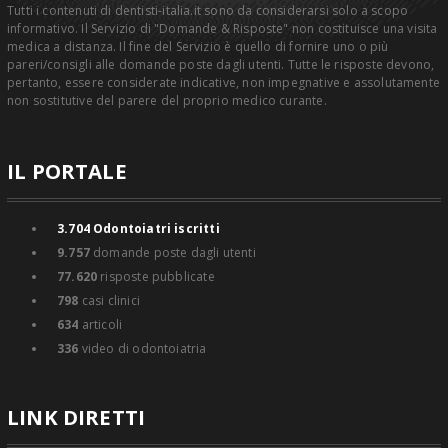
Tutti i contenuti di dentisti-italia.it sono da considerarsi solo a scopo
informativo. Il Servizio di "Domande & Risposte" non costituisce una visita
medica a distanza. Il fine del Servizio è quello di fornire uno o più
pareri/consigli alle domande poste dagli utenti. Tutte le risposte devono,
pertanto, essere considerate indicative, non impegnative e assolutamente
non sostitutive del parere del proprio medico curante.
IL PORTALE
3.704
Odontoiatri iscritti
9.757
domande poste dagli utenti
77.620
risposte pubblicate
798
casi clinici
634
articoli
336
video di odontoiatria
LINK DIRETTI