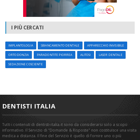
I PIÙ CERCATI
IMPLANTOLOGIA
SBIANCAMENTO DENTALE
APPARECCHIO INVISIBILE
ORTODONZIA
PARADONTITE PIORREA
ALITOSI
LASER DENTALE
SEDAZIONE COSCIENTE
DENTISTI ITALIA
Tutti i contenuti di dentisti-italia.it sono da considerarsi solo a scopo
informativo. Il Servizio di "Domande & Risposte" non costituisce una visita
medica a distanza. Il fine del Servizio è quello di fornire uno o più