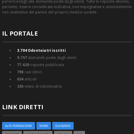
pareri/consigli alle domande poste dagli utenti. Tutte le risposte devono,
pertanto, essere considerate indicative, non impegnative e assolutamente
non sostitutive del parere del proprio medico curante.
IL PORTALE
3.704
Odontoiatri iscritti
9.757
domande poste dagli utenti
77.620
risposte pubblicate
798
casi clinici
634
articoli
336
video di odontoiatria
LINK DIRETTI
ALTA FORMAZIONE
NEWS
GLOSSARIO