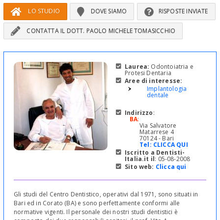
LO STUDIO
DOVE SIAMO
RISPOSTE INVIATE
CONTATTA IL DOTT. PAOLO MICHELE TOMASICCHIO
Laurea:
Odontoiatria e
Protesi Dentaria
Aree di interesse:
Implantologia
dentale
Indirizzo
:
BA
:
Via Salvatore
Matarrese 4
70124 - Bari
Tel:
CLICCA QUI
Iscritto a Dentisti-
Italia.it il
: 05-08-2008
Sito web:
Clicca qui
Gli studi del Centro Dentistico, operativi dal 1971, sono situati in
Bari ed in Corato (BA) e sono perfettamente conformi alle
normative vigenti. Il personale dei nostri studi dentistici è