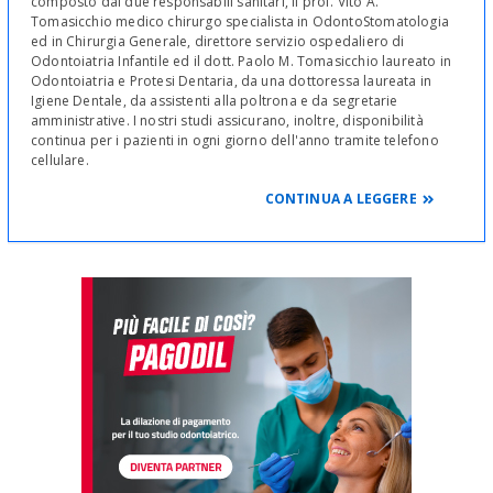
composto dai due responsabili sanitari, il prof. Vito A.
Tomasicchio medico chirurgo specialista in OdontoStomatologia
ed in Chirurgia Generale, direttore servizio ospedaliero di
Odontoiatria Infantile ed il dott. Paolo M. Tomasicchio laureato in
Odontoiatria e Protesi Dentaria, da una dottoressa laureata in
Igiene Dentale, da assistenti alla poltrona e da segretarie
amministrative. I nostri studi assicurano, inoltre, disponibilità
continua per i pazienti in ogni giorno dell'anno tramite telefono
cellulare.
Ci occupiamo di:
CONTINUA A LEGGERE
Odontoiatria conservativa ed estetica
Implantologia dentale
Parodontologia e Stomatologia
Endodonzia - Laserterapia
Protesi fisse e mobili
Chirurgia orale
Ortodonzia fissa, mobile e linguale
Odontoiatria Infantile
Terapia estetica e Sbiancamento dentale
Igiene orale e Prevenzione
Gnatologia e terapia delle Cefalee correlate a disfunzioni
dell'apparato masticatorio.
Studi dentistici situati a Bari e Corato