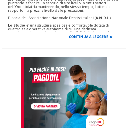
puntando a fornire un servizio di alto livello in tutti i settori
dell'Odontoiatria mantenendo, nello stesso tempo, l'ottimale
rapporto fra prezzi e livello delle prestazioni.
E' socia dell'Associazione Nazionale Dentisti Italiani (
A.N.D.I.
)
Lo Studio
e' una struttura spaziosa e confortevole dotata di
quattro sale operative autonome di cui una dedicata
esclusivamente alla ortopantomografia digitale (la tecnologia
digitale consente di analizzare in tempo reale la radiografia
CONTINUA A LEGGERE
effettuata).
Durante le attività chirurgiche, protesiche, endodontiche e
conservative si utilizzano sistemi di ingrandimento ottici e digitali
per un lavoro assolutamente preciso e di alta qualità.
I punti di forza dello Studio
(espressione concreta, di chi
esercita con grande passione ed indiscutibile professionalità il
proprio lavoro) sono:
La costante partecipazione del Personale a corsi di
aggiornamento e congressi.
L'elevato standard qualitativo dei servizi offerti.
Le garanzie sui trattamenti
(
*
).
La conformità a tutta la normativa vigente in termini di
sicurezza e igiene sul luogo di lavoro.
Lo Studio è, inoltre, convenzionato (in forma diretta o indiretta)
con Compagnie Assicurative, Enti Pubblici e Privati, Istituti di
Credito e Banche, Cral, Associazioni di Categoria, Casse Mutue,
Fondi Sanitari Integrativi.