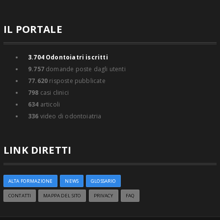
IL PORTALE
3.704
Odontoiatri iscritti
9.757
domande poste dagli utenti
77.620
risposte pubblicate
798
casi clinici
634
articoli
336
video di odontoiatria
LINK DIRETTI
ALTA FORMAZIONE
NEWS
GLOSSARIO
CONTATTI
MAPPA DEL SITO
PRIVACY
FAQ