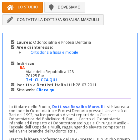
LO STUDIO
DOVE SIAMO
CONTATTA LA DOTT.SSA ROSALBA MARZULLI
Laurea:
Odontoiatria e Protesi Dentaria
Aree di interesse:
Ortodonzia fissa e mobile
Indirizzo
:
BA
:
Viale della Repubblica 128
70125 Bari
Tel:
CLICCA QUI
Iscritto a Dentisti-Italia.it il
: 28-03-2011
Sito web:
Clicca qui
La titolare dello Studio,
Dott.ssa Rosalba Marzulli
, si è laureata
con lode in Odontoiatria e Protesi Dentaria presso l'Università di
Bari nel 1993, ha frequentato diversi reparti della Clinica
Odontoiatrica del Policlinico di Bari, il Centro di Odontoiatria
Infantile ed il reparto di Odontostomatologia e Chirurgia Maxillo -
Facciale dell’Ospedale Miulli, raggiungendo elevate competenze
nelle varie branche dell’Odontoiatria.
Esercita la libera professione dal 1995 presso il suo Studio privato