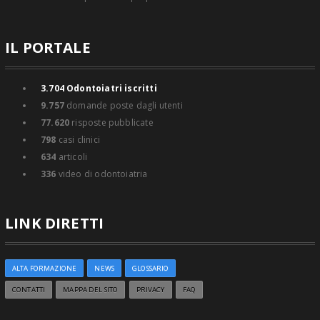
IL PORTALE
3.704
Odontoiatri iscritti
9.757
domande poste dagli utenti
77.620
risposte pubblicate
798
casi clinici
634
articoli
336
video di odontoiatria
LINK DIRETTI
ALTA FORMAZIONE
NEWS
GLOSSARIO
CONTATTI
MAPPA DEL SITO
PRIVACY
FAQ