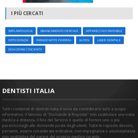
I PIÙ CERCATI
IMPLANTOLOGIA
SBIANCAMENTO DENTALE
APPARECCHIO INVISIBILE
ORTODONZIA
PARADONTITE PIORREA
ALITOSI
LASER DENTALE
SEDAZIONE COSCIENTE
DENTISTI ITALIA
Tutti i contenuti di dentisti-italia.it sono da considerarsi solo a scopo
informativo. Il Servizio di "Domande & Risposte" non costituisce una visita
medica a distanza. Il fine del Servizio è quello di fornire uno o più
pareri/consigli alle domande poste dagli utenti. Tutte le risposte devono,
pertanto, essere considerate indicative, non impegnative e assolutamente
non sostitutive del parere del proprio medico curante.