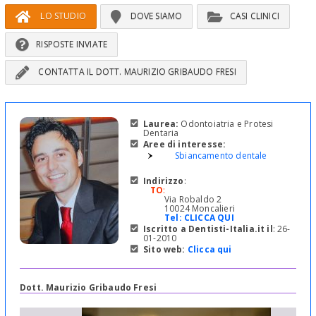
LO STUDIO
DOVE SIAMO
CASI CLINICI
RISPOSTE INVIATE
CONTATTA IL DOTT. MAURIZIO GRIBAUDO FRESI
Laurea:
Odontoiatria e Protesi
Dentaria
Aree di interesse:
Sbiancamento dentale
Indirizzo
:
TO
:
Via Robaldo 2
10024 Moncalieri
Tel:
CLICCA QUI
Iscritto a Dentisti-Italia.it il
: 26-
01-2010
Sito web:
Clicca qui
Dott. Maurizio Gribaudo Fresi