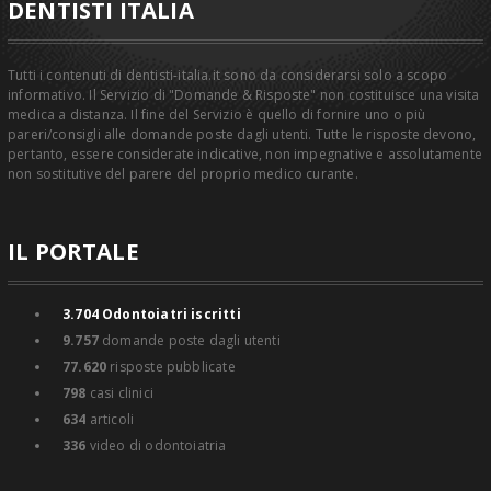
DENTISTI ITALIA
Tutti i contenuti di dentisti-italia.it sono da considerarsi solo a scopo
informativo. Il Servizio di "Domande & Risposte" non costituisce una visita
medica a distanza. Il fine del Servizio è quello di fornire uno o più
pareri/consigli alle domande poste dagli utenti. Tutte le risposte devono,
pertanto, essere considerate indicative, non impegnative e assolutamente
non sostitutive del parere del proprio medico curante.
IL PORTALE
3.704
Odontoiatri iscritti
9.757
domande poste dagli utenti
77.620
risposte pubblicate
798
casi clinici
634
articoli
336
video di odontoiatria