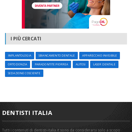
I PIÙ CERCATI
IMPLANTOLOGIA
SBIANCAMENTO DENTALE
APPARECCHIO INVISIBILE
ORTODONZIA
PARADONTITE PIORREA
ALITOSI
LASER DENTALE
SEDAZIONE COSCIENTE
DENTISTI ITALIA
Tutti i contenuti di dentisti-italia.it sono da considerarsi solo a scopo