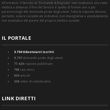
informativo. Il Servizio di "Domande & Risposte" non costituisce una visita
medica a distanza. Il fine del Servizio è quello di fornire uno o più
pareri/consigli alle domande poste dagli utenti. Tutte le risposte devono,
pertanto, essere considerate indicative, non impegnative e assolutamente
non sostitutive del parere del proprio medico curante.
IL PORTALE
3.704
Odontoiatri iscritti
9.757
domande poste dagli utenti
77.620
risposte pubblicate
798
casi clinici
634
articoli
336
video di odontoiatria
LINK DIRETTI